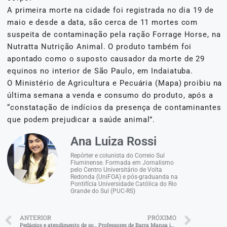
A primeira morte na cidade foi registrada no dia 19 de
maio e desde a data, são cerca de 11 mortes com
suspeita de contaminação pela ração Forrage Horse, na
Nutratta Nutrição Animal. O produto também foi
apontado como o suposto causador da morte de 29
equinos no interior de São Paulo, em Indaiatuba.
O Ministério de Agricultura e Pecuária (Mapa) proibiu na
última semana a venda e consumo do produto, após a
“constatação de indícios da presença de contaminantes
que podem prejudicar a saúde animal”.
Ana Luiza Rossi
Repórter e colunista do Correio Sul
Fluminense. Formada em Jornalismo
pelo Centro Universitário de Volta
Redonda (UniFOA) e pós-graduanda na
Pontifícia Universidade Católica do Rio
Grande do Sul (PUC-RS)
ANTERIOR
PRÓXIMO
Pedágios e atendimento de socorro da Rodovia do Aço são suspensos após Dnit assumir gestão
Professores de Barra Mansa iniciam nova greve nesta semana