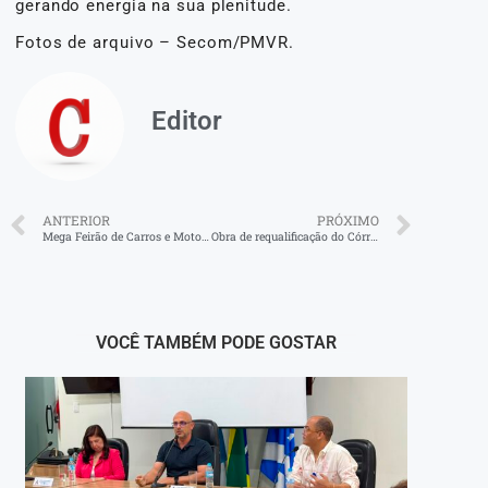
gerando energia na sua plenitude.
Fotos de arquivo – Secom/PMVR.
Editor
ANTERIOR
PRÓXIMO
Mega Feirão de Carros e Motos movimenta Barra Mansa neste final de semana
Obra de requalificação do Córrego Cotiara avança para nova etapa no Centro de Barra Mansa
VOCÊ TAMBÉM PODE GOSTAR