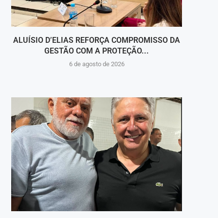
ALUÍSIO D’ELIAS REFORÇA COMPROMISSO DA
V
GESTÃO COM A PROTEÇÃO...
HOSPI
6 de agosto de 2026