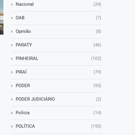
Nacional
(24)
OAB
(7)
Opinião
(8)
PARATY
(46)
PINHEIRAL
(102)
PIRAÍ
(79)
PODER
(93)
PODER JUDICIÁRIO
(2)
Polícia
(14)
POLÍTICA
(193)