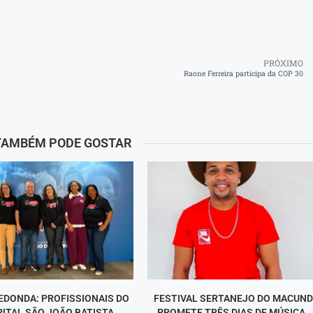
PRÓXIMO
Raone Ferreira participa da COP 30
TAMBÉM PODE GOSTAR
EDONDA: PROFISSIONAIS DO
FESTIVAL SERTANEJO DO MACUN
ITAL SÃO JOÃO BATISTA
PROMETE TRÊS DIAS DE MÚSICA,..