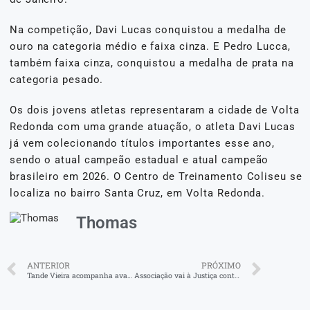
Na competição, Davi Lucas conquistou a medalha de
ouro na categoria médio e faixa cinza. E Pedro Lucca,
também faixa cinza, conquistou a medalha de prata na
categoria pesado.
Os dois jovens atletas representaram a cidade de Volta
Redonda com uma grande atuação, o atleta Davi Lucas
já vem colecionando títulos importantes esse ano,
sendo o atual campeão estadual e atual campeão
brasileiro em 2026. O Centro de Treinamento Coliseu se
localiza no bairro Santa Cruz, em Volta Redonda.
Thomas
ANTERIOR
PRÓXIMO
Tande Vieira acompanha avanço das obras dos 384 apartamentos no Castelo Branco
Associação vai à Justiça contra prefeitura de Resende para exigir transparência na seleção de beneficiários do Minha Casa Minha Vida