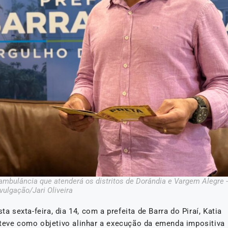
mbulância que atenderá os distritos de Dorândia e Vargem Alegre -
vulgação/Jari Oliveira
ta sexta-feira, dia 14, com a prefeita de Barra do Piraí, Katia
 teve como objetivo alinhar a execução da emenda impositiva