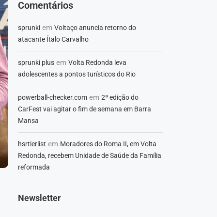
Comentários
em
sprunki
Voltaço anuncia retorno do
atacante Ítalo Carvalho
em
sprunki plus
Volta Redonda leva
adolescentes a pontos turísticos do Rio
em
powerball-checker.com
2ª edição do
CarFest vai agitar o fim de semana em Barra
Mansa
em
hsrtierlist
Moradores do Roma II, em Volta
Redonda, recebem Unidade de Saúde da Família
reformada
Newsletter