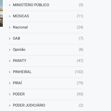
MINISTÉRIO PÚBLICO
(5)
MÚSICAS
(11)
Nacional
(24)
OAB
(7)
Opinião
(8)
PARATY
(47)
PINHEIRAL
(102)
PIRAÍ
(79)
PODER
(93)
PODER JUDICIÁRIO
(2)