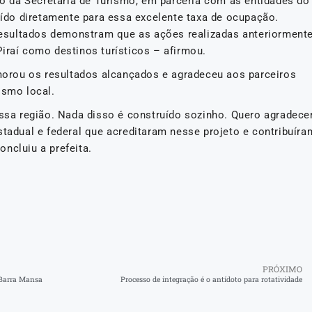
eio da Secretaria de Turismo, em parceria com as entidades do
buído diretamente para essa excelente taxa de ocupação.
esultados demonstram que as ações realizadas anteriorment
iraí como destinos turísticos – afirmou.
emorou os resultados alcançados e agradeceu aos parceiros
ismo local.
ossa região. Nada disso é construído sozinho. Quero agradece
stadual e federal que acreditaram nesse projeto e contribuíra
ncluiu a prefeita.
PRÓXIMO
 Barra Mansa
Processo de integração é o antídoto para rotatividade