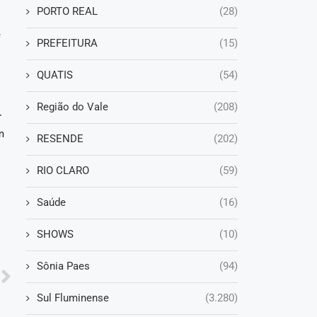
PORTO REAL
(28)
e
PREFEITURA
(15)
QUATIS
(54)
Região do Vale
(208)
r
m
RESENDE
(202)
RIO CLARO
(59)
Saúde
(16)
SHOWS
(10)
Sônia Paes
(94)
Sul Fluminense
(3.280)