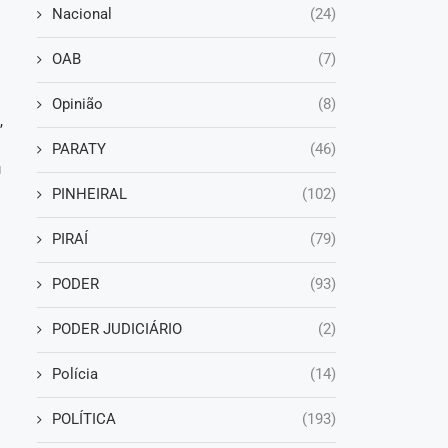
Nacional
(24)
OAB
(7)
Opinião
(8)
,
PARATY
(46)
u
PINHEIRAL
(102)
PIRAÍ
(79)
PODER
(93)
PODER JUDICIÁRIO
(2)
Polícia
(14)
POLÍTICA
(193)