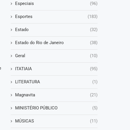
Especiais
(96)
Esportes
(183)
Estado
(32)
Estado do Rio de Janeiro
(38)
Geral
(10)
e
ITATIAIA
(95)
LITERATURA
(1)
Magnavita
(21)
MINISTÉRIO PÚBLICO
(5)
MÚSICAS
(11)
o