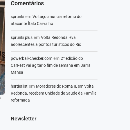
Comentários
em
sprunki
Voltaço anuncia retorno do
atacante Ítalo Carvalho
em
sprunki plus
Volta Redonda leva
adolescentes a pontos turísticos do Rio
em
powerball-checker.com
2ª edição do
CarFest vai agitar o fim de semana em Barra
Mansa
em
hsrtierlist
Moradores do Roma II, em Volta
Redonda, recebem Unidade de Saúde da Família
a
reformada
Newsletter