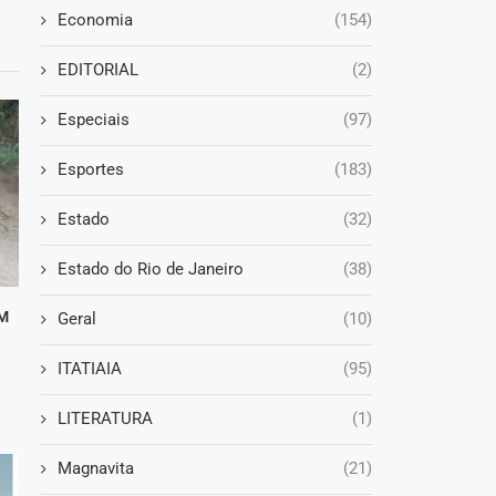
Economia
(154)
EDITORIAL
(2)
Especiais
(97)
Esportes
(183)
Estado
(32)
Estado do Rio de Janeiro
(38)
M
Geral
(10)
ITATIAIA
(95)
LITERATURA
(1)
Magnavita
(21)