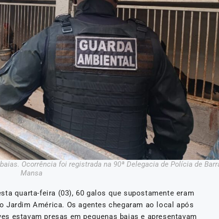
ias. Ocorrência foi registrada na 90ª Delegacia de Polícia de Barr
Mansa
sta quarta-feira (03), 60 galos que supostamente eram
irro Jardim América. Os agentes chegaram ao local após
ves estavam presas em pequenas baias e apresentavam