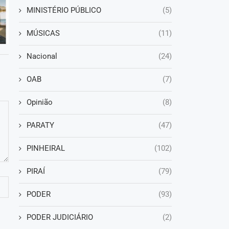
MINISTÉRIO PÚBLICO
(5)
MÚSICAS
(11)
Nacional
(24)
OAB
(7)
Opinião
(8)
PARATY
(47)
PINHEIRAL
(102)
PIRAÍ
(79)
PODER
(93)
PODER JUDICIÁRIO
(2)