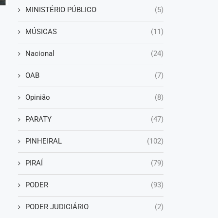
MINISTÉRIO PÚBLICO
(5)
MÚSICAS
(11)
Nacional
(24)
OAB
(7)
Opinião
(8)
PARATY
(47)
PINHEIRAL
(102)
PIRAÍ
(79)
PODER
(93)
PODER JUDICIÁRIO
(2)