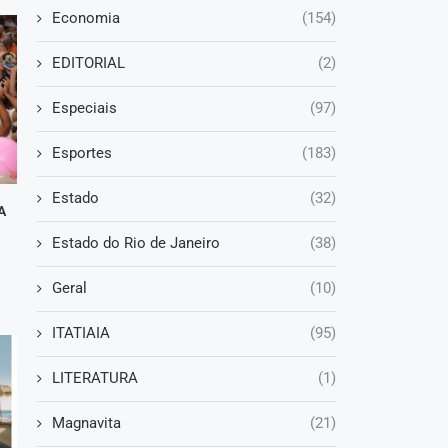
Economia
(154)
EDITORIAL
(2)
Especiais
(97)
Esportes
(183)
Estado
(32)
A
Estado do Rio de Janeiro
(38)
Geral
(10)
ITATIAIA
(95)
LITERATURA
(1)
Magnavita
(21)