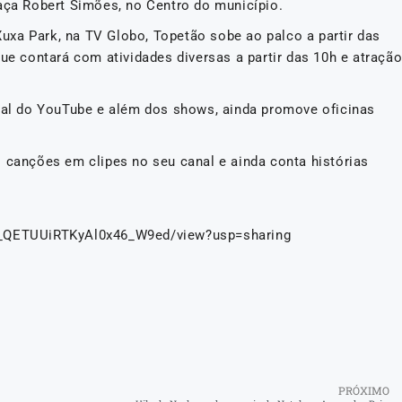
raça Robert Simões, no Centro do município.
xa Park, na TV Globo, Topetão sobe ao palco a partir das
que contará com atividades diversas a partir das 10h e atraçã
anal do YouTube e além dos shows, ainda promove oficinas
s canções em clipes no seu canal e ainda conta histórias
Od_QETUUiRTKyAl0x46_W9ed/view?usp=sharing
PRÓXIMO