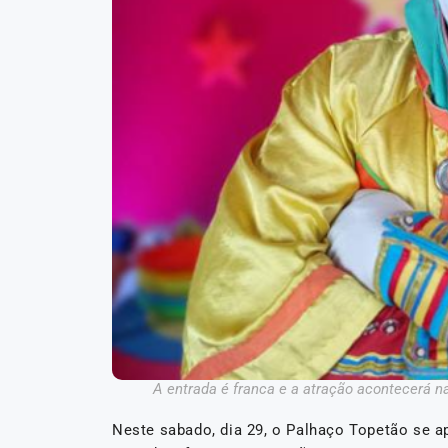
A entrada é franca e a atração acontecerá n
Neste sabado, dia 29, o Palhaço Topetão se a