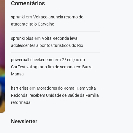
Comentários
em
sprunki
Voltaço anuncia retorno do
atacante Ítalo Carvalho
em
sprunki plus
Volta Redonda leva
adolescentes a pontos turísticos do Rio
em
powerball-checker.com
2ª edição do
CarFest vai agitar o fim de semana em Barra
Mansa
em
hsrtierlist
Moradores do Roma II, em Volta
Redonda, recebem Unidade de Saúde da Família
reformada
Newsletter