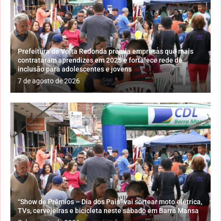
Prefeitura de Volta Redonda premia empresas que mais
contrataram aprendizes em 2025 e fortalece rede de
inclusão para adolescentes e jovens
7 de agosto de 2026
“Show de Prêmios – Dia dos Pais” vai sortear moto elétrica,
TVs, cervejeiras e bicicleta neste sábado em Barra Mansa