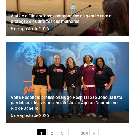
Aluísio d’Elias reforça compromisso da gestão com a
proteção e os direitos das mulheres
6 de agosto de 2026
Volta Redonda: profissionais do Hospital São João Batista
participam de eventos em alusão ao Agosto Dourado no
Rio de Janeiro
6 de agosto de 2026
1
2
3
…
304