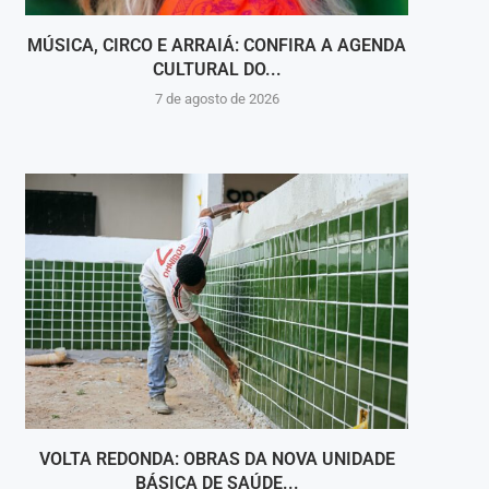
MÚSICA, CIRCO E ARRAIÁ: CONFIRA A AGENDA
CULTURAL DO...
C
7 de agosto de 2026
VOLTA REDONDA: OBRAS DA NOVA UNIDADE
VIGI
BÁSICA DE SAÚDE...
INT