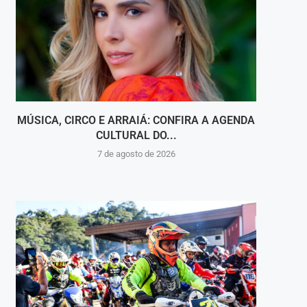
MÚSICA, CIRCO E ARRAIÁ: CONFIRA A AGENDA
ITAG
CULTURAL DO...
7 de agosto de 2026