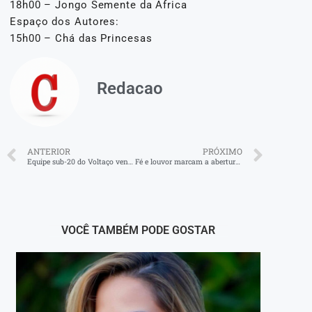
18h00 – Jongo Semente da África
Espaço dos Autores:
15h00 – Chá das Princesas
Redacao
ANTERIOR
PRÓXIMO
Equipe sub-20 do Voltaço vence o Boavista no CT Oscar Cardoso
Fé e louvor marcam a abertura da 1ª Expo Cristã de Barra Mansa
VOCÊ TAMBÉM PODE GOSTAR