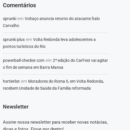
Comentários
em
sprunki
Voltaço anuncia retorno do atacante Ítalo
Carvalho
em
sprunki plus
Volta Redonda leva adolescentes a
pontos turísticos do Rio
em
powerball-checker.com
2ª edição do CarFest vai agitar
o fim de semana em Barra Mansa
em
hsrtierlist
Moradores do Roma II, em Volta Redonda,
recebem Unidade de Saúde da Família reformada
Newsletter
Assine nossa newsletter para receber novas notácias,
dicas e fotos. Fique por dentro!