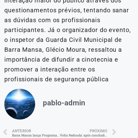
interação maior do público através dos
questionamentos prévios, tentando sanar
as dúvidas com os profissionais
participantes. Já o organizador do evento,
o inspetor da Guarda Civil Municipal de
Barra Mansa, Glécio Moura, ressaltou a
importância de difundir a cinotecnia e
promover a interação entre os
profissionais de segurança pública
pablo-admin
ANTERIOR
PRÓXIMO
Barra Mansa lança Programa de Capacitação em Paradesporto e anuncia Festival Paralímpico 2025
Volta Redonda: após conclusão de obras de nova galeria de drenagem, vias do Retiro recebem novo asfalto