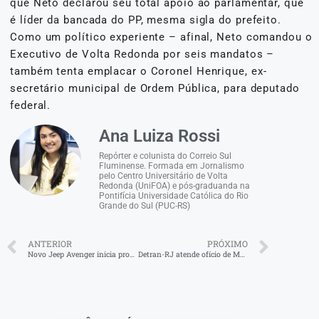
que Neto declarou seu total apoio ao parlamentar, que
é líder da bancada do PP, mesma sigla do prefeito.
Como um político experiente – afinal, Neto comandou o
Executivo de Volta Redonda por seis mandatos –
também tenta emplacar o Coronel Henrique, ex-
secretário municipal de Ordem Pública, para deputado
federal.
Ana Luiza Rossi
Repórter e colunista do Correio Sul
Fluminense. Formada em Jornalismo
pelo Centro Universitário de Volta
Redonda (UniFOA) e pós-graduanda na
Pontifícia Universidade Católica do Rio
Grande do Sul (PUC-RS)
ANTERIOR
PRÓXIMO
Novo Jeep Avenger inicia produção no Polo Automotivo de Porto Real com novas contratações e inauguração do segundo turno
Detran-RJ atende ofício de Munir e amplia isenção de taxa da CNH