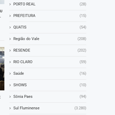
PORTO REAL
(28)
DU
PREFEITURA
(15)
.
QUATIS
(54)
Região do Vale
(208)
RESENDE
(202)
RIO CLARO
(59)
Saúde
(16)
SHOWS
(10)
Sônia Paes
(94)
E
Sul Fluminense
(3.280)