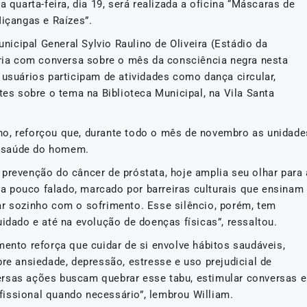
a quarta-feira, dia 19, será realizada a oficina “Máscaras de
“Miçangas e Raízes”.
icipal General Sylvio Raulino de Oliveira (Estádio da
tária com conversa sobre o mês da consciência negra nesta
 os usuários participam de atividades como dança circular,
tes sobre o tema na Biblioteca Municipal, na Vila Santa
no, reforçou que, durante todo o mês de novembro as unidade
a saúde do homem.
prevenção do câncer de próstata, hoje amplia seu olhar para 
a pouco falado, marcado por barreiras culturais que ensinam
ar sozinho com o sofrimento. Esse silêncio, porém, tem
uidado e até na evolução de doenças físicas”, ressaltou.
mento reforça que cuidar de si envolve hábitos saudáveis,
bre ansiedade, depressão, estresse e uso prejudicial de
ersas ações buscam quebrar esse tabu, estimular conversas e
fissional quando necessário”, lembrou William.