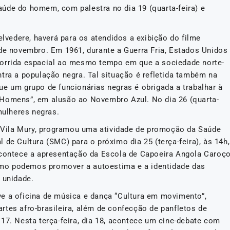
úde do homem, com palestra no dia 19 (quarta-feira) e
elvedere, haverá para os atendidos a exibição do filme
 de novembro. Em 1961, durante a Guerra Fria, Estados Unidos
corrida espacial ao mesmo tempo em que a sociedade norte-
tra a população negra. Tal situação é refletida também na
ue um grupo de funcionárias negras é obrigada a trabalhar à
 Homens”, em alusão ao Novembro Azul. No dia 26 (quarta-
 mulheres negras.
na Vila Mury, programou uma atividade de promoção da Saúde
 de Cultura (SMC) para o próximo dia 25 (terça-feira), às 14h,
acontece a apresentação da Escola de Capoeira Angola Caroç
mo podemos promover a autoestima e a identidade das
a unidade.
e a oficina de música e dança “Cultura em movimento”,
 artes afro-brasileira, além de confecção de panfletos de
17. Nesta terça-feira, dia 18, acontece um cine-debate com