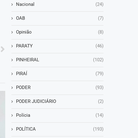
Nacional
(24)
OAB
(7)
Opinião
(8)
PARATY
(46)
PINHEIRAL
(102)
PIRAÍ
(79)
PODER
(93)
PODER JUDICIÁRIO
(2)
Polícia
(14)
POLÍTICA
(193)