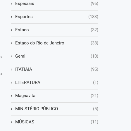
Especiais
(96)
Esportes
(183)
Estado
(32)
Estado do Rio de Janeiro
(38)
Geral
(10)
s
ITATIAIA
(95)
a
LITERATURA
(1)
Magnavita
(21)
MINISTÉRIO PÚBLICO
(5)
MÚSICAS
(11)