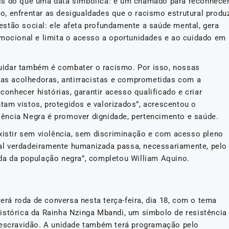
is do que uma data simbólica: é um chamado para reconhece
, enfrentar as desigualdades que o racismo estrutural produ
stão social: ele afeta profundamente a saúde mental, gera
emocional e limita o acesso a oportunidades e ao cuidado em
uidar também é combater o racismo. Por isso, nossas
icas acolhedoras, antirracistas e comprometidas com a
econhecer histórias, garantir acesso qualificado e criar
am vistos, protegidos e valorizados”, acrescentou o
ência Negra é promover dignidade, pertencimento e saúde.
existir sem violência, sem discriminação e com acesso pleno
l verdadeiramente humanizada passa, necessariamente, pelo
da da população negra”, completou William Aquino.
terá roda de conversa nesta terça-feira, dia 18, com o tema
istórica da Rainha Nzinga Mbandi, um símbolo de resistência
 escravidão. A unidade também terá programação pelo