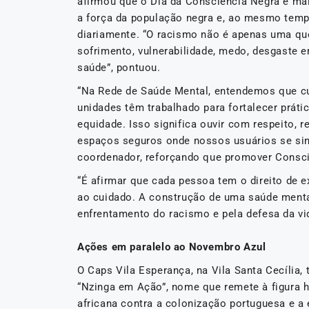
afirmou que o Dia da Consciência Negra é ma
a força da população negra e, ao mesmo tempo
diariamente. “O racismo não é apenas uma que
sofrimento, vulnerabilidade, medo, desgaste 
saúde”, pontuou.
“Na Rede de Saúde Mental, entendemos que c
unidades têm trabalhado para fortalecer prát
equidade. Isso significa ouvir com respeito, r
espaços seguros onde nossos usuários se sint
coordenador, reforçando que promover Consci
“É afirmar que cada pessoa tem o direito de 
ao cuidado. A construção de uma saúde menta
enfrentamento do racismo e pela defesa da vi
Ações em paralelo ao Novembro Azul
O Caps Vila Esperança, na Vila Santa Cecília, 
“Nzinga em Ação”, nome que remete à figura h
africana contra a colonização portuguesa e a