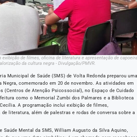
xibição de filmes, oficina de literatura e apresentação de capoeira
valorização da cultura negra - Divulgação/PMVR.
aria Municipal de Saúde (SMS) de Volta Redonda preparou um
ia Negra, comemorado em 20 de novembro. As atividades em
s (Centros de Atenção Psicossocial), no Espaço de Cuidado
feitura como o Memorial Zumbi dos Palmares e a Biblioteca
Cecília. A programação inclui exibição de filmes,
 de literatura, além de palestras e rodas de conversa sobre a
e Saúde Mental da SMS, William Augusto da Silva Aquino,