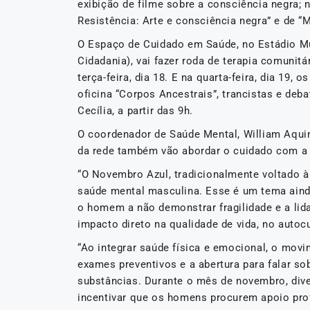
exibição de filme sobre a consciência negra; n
Resistência: Arte e consciência negra” e de 
O Espaço de Cuidado em Saúde, no Estádio Mun
Cidadania), vai fazer roda de terapia comuni
terça-feira, dia 18. E na quarta-feira, dia 19,
oficina “Corpos Ancestrais”, trancistas e deba
Cecília, a partir das 9h.
O coordenador de Saúde Mental, William Aqui
da rede também vão abordar o cuidado com 
“O Novembro Azul, tradicionalmente voltado à 
saúde mental masculina. Esse é um tema aind
o homem a não demonstrar fragilidade e a lid
impacto direto na qualidade de vida, no autoc
“Ao integrar saúde física e emocional, o movi
exames preventivos e a abertura para falar so
substâncias. Durante o mês de novembro, div
incentivar que os homens procurem apoio pro