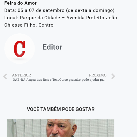
Feira do Amor
Data: 05 a 07 de setembro (de sexta a domingo)
Local: Parque da Cidade – Avenida Prefeito João
Chiesse Filho, Centro
Editor
ANTERIOR
PRÓXIMO
OAB-RJ: Angra dos Reis e Teresópolis serão cidades-sede do Exame de Ordem
Curso gratuito pode ajudar profissionais da enfermagem a se preparar para concurso no Hospital São João Batista
VOCÊ TAMBÉM PODE GOSTAR