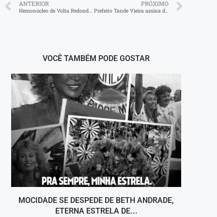
ANTERIOR
PRÓXIMO
Hemonúcleo de Volta Redonda terá campanha pelo Dia Nacional do Doador Voluntário de Sangue
Prefeito Tande Vieira assina decreto que reforça ecossistema de inovação em Resende
VOCÊ TAMBÉM PODE GOSTAR
MOCIDADE SE DESPEDE DE BETH ANDRADE,
VOLT
ETERNA ESTRELA DE...