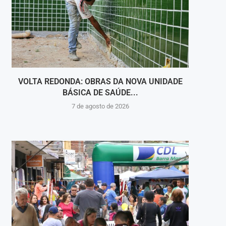
VOLTA REDONDA: OBRAS DA NOVA UNIDADE
VIGI
BÁSICA DE SAÚDE...
INT
7 de agosto de 2026