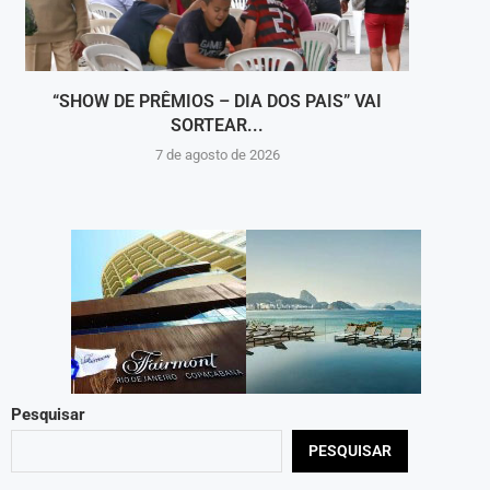
“SHOW DE PRÊMIOS – DIA DOS PAIS” VAI
DEFES
SORTEAR...
7 de agosto de 2026
Pesquisar
PESQUISAR