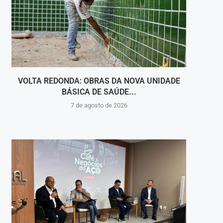
VOLTA REDONDA: OBRAS DA NOVA UNIDADE
VIGI
BÁSICA DE SAÚDE...
INT
7 de agosto de 2026