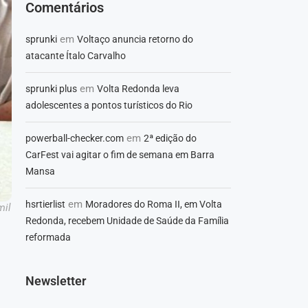
Comentários
em
sprunki
Voltaço anuncia retorno do
atacante Ítalo Carvalho
em
sprunki plus
Volta Redonda leva
adolescentes a pontos turísticos do Rio
em
powerball-checker.com
2ª edição do
CarFest vai agitar o fim de semana em Barra
Mansa
em
hsrtierlist
Moradores do Roma II, em Volta
mil
Redonda, recebem Unidade de Saúde da Família
reformada
Newsletter