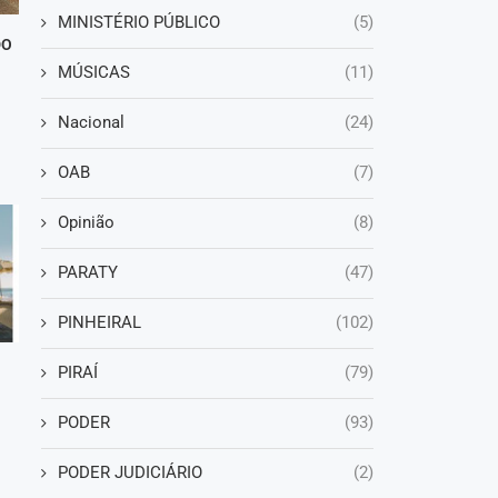
MINISTÉRIO PÚBLICO
(5)
DO
MÚSICAS
(11)
Nacional
(24)
OAB
(7)
Opinião
(8)
PARATY
(47)
PINHEIRAL
(102)
PIRAÍ
(79)
PODER
(93)
PODER JUDICIÁRIO
(2)