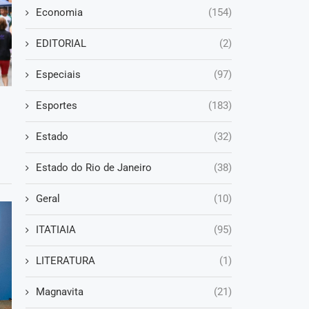
Economia
(154)
EDITORIAL
(2)
Especiais
(97)
Esportes
(183)
Estado
(32)
Estado do Rio de Janeiro
(38)
Geral
(10)
ITATIAIA
(95)
LITERATURA
(1)
Magnavita
(21)