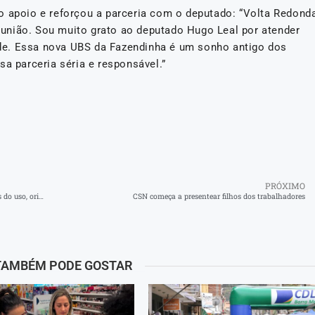
o apoio e reforçou a parceria com o deputado: “Volta Redond
união. Sou muito grato ao deputado Hugo Leal por atender
de. Essa nova UBS da Fazendinha é um sonho antigo dos
sa parceria séria e responsável.”
PRÓXIMO
Consumo de água das minas exige cuidado e tratamento antes do uso, orienta Prefeitura de Barra do Piraí
CSN começa a presentear filhos dos trabalhadores
TAMBÉM PODE GOSTAR