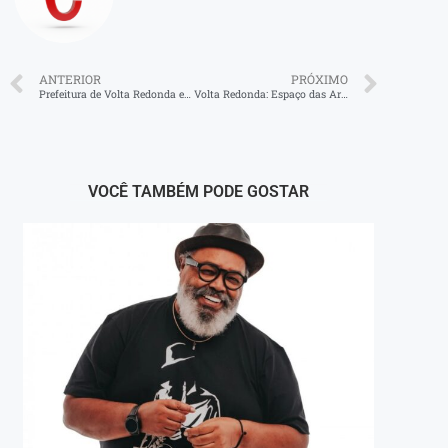
ANTERIOR
PRÓXIMO
Prefeitura de Volta Redonda entrega praça reformada na Vila Doutor Arnaldo
Volta Redonda: Espaço das Artes Zélia Arbex recebe ‘Azular’, exposição de Thayná de Castro
VOCÊ TAMBÉM PODE GOSTAR