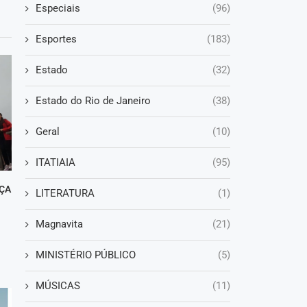
Especiais
(96)
Esportes
(183)
Estado
(32)
Estado do Rio de Janeiro
(38)
Geral
(10)
ITATIAIA
(95)
ÇA
LITERATURA
(1)
Magnavita
(21)
MINISTÉRIO PÚBLICO
(5)
MÚSICAS
(11)