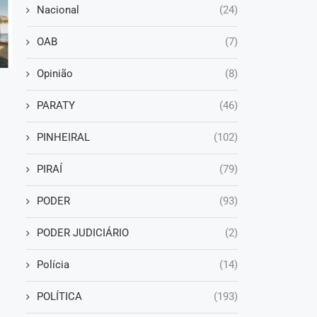
Nacional
(24)
OAB
(7)
Opinião
(8)
PARATY
(46)
PINHEIRAL
(102)
PIRAÍ
(79)
PODER
(93)
PODER JUDICIÁRIO
(2)
Polícia
(14)
POLÍTICA
(193)