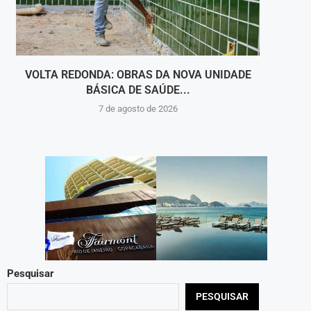
VOLTA REDONDA: OBRAS DA NOVA UNIDADE
VIGI
BÁSICA DE SAÚDE...
INT
7 de agosto de 2026
Pesquisar
PESQUISAR