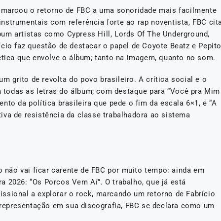
, marcou o retorno de FBC a uma sonoridade mais facilmente
nstrumentais com referência forte ao rap noventista, FBC cit
um artistas como Cypress Hill, Lords Of The Underground,
cio faz questão de destacar o papel de Coyote Beatz e Pepito
tética que envolve o álbum; tanto na imagem, quanto no som.
grito de revolta do povo brasileiro. A crítica social e o
 todas as letras do álbum; com destaque para “Você pra Mim
nto da política brasileira que pede o fim da escala 6×1, e “A
iva de resistência da classe trabalhadora ao sistema
não vai ficar carente de FBC por muito tempo: ainda em
a 2026: “Os Porcos Vem Aí”. O trabalho, que já está
ofissional a explorar o rock, marcando um retorno de Fabrício
de representação em sua discografia, FBC se declara como um