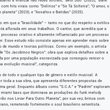
abalho a viralizar nas redes sociais; “Best Duo” (2020); “Baile”
om hits virais como “Delírios” e “Se Tá Solteira”; “O amor, o
 planeta” (2023); e “Assaltos e Batidas” (2025).
 em que a “brasilidade” – tanto no que diz respeito a estilos
stá aflorada em seus trabalhos. O cantor, que acredita que a
u processo criativo é altamente influenciado por um processo
er. Esse estudo não consiste apenas em aprender mais sobre
de mundo e teorias políticas. Como um exemplo, o artista
 de “Os Jacobinos Negros”: obra que explora detalhes sobre a
ida por uma população escravizada que conseguiu vencer o
a evolução musical”, categoriza.
de todo e qualquer tipo de gênero e estilo musical. A
or toda a sua obra, que apresenta diferentes propostas de
rma geral. Enquanto álbuns como “S.C.A.” e “Padrim” exploram
 ao miami bass que dominava as produções do funk melody
Irão nos Levar Para Outro Planeta”, por sua vez, brinca com
ano, remetendo fortemente o soul brasileiro setentista.