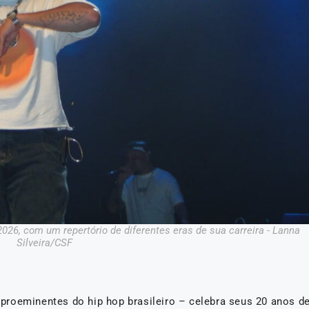
2026, com um repertório de diferentes eras de sua carreira - Lanna
Silveira/CSF
roeminentes do hip hop brasileiro – celebra seus 20 anos d