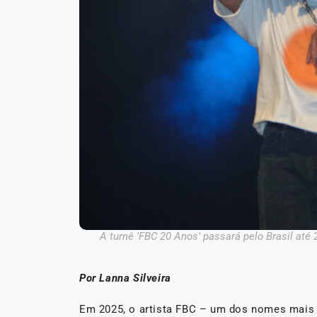
A turnê 'FBC 20 Anos' passará pelo Brasil até 
Por Lanna Silveira
Em 2025, o artista FBC – um dos nomes mais p