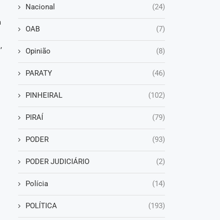
Nacional
(24)
a
OAB
(7)
,
Opinião
(8)
PARATY
(46)
PINHEIRAL
(102)
PIRAÍ
(79)
PODER
(93)
PODER JUDICIÁRIO
(2)
Polícia
(14)
POLÍTICA
(193)