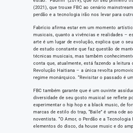
estão: “Padrim” (2019), que foi seu primeiro tr
(2021), que trouxe FBC ao cenário mainstream c
perdão e a tecnologia irão nos levar para outro
Fabrício afirma estar em um momento artístico
musicais, quanto a vivências e realidades – e
arte é um lugar de evolução, explica que o se
de estudo constante que faz questão de mant
técnicas musicais, mas também conhecimento 
conta que, atualmente, está fazendo a leitura
Revolução Haitiana – a única revolta promov
regime monárquico. “Revisitar o passado é um
FBC também garante que é um ouvinte assíduo 
diversidade de seu gosto musical se reflete p
experimentar o hip hop e a black music, de fo
marcas de estilo do trap, “Baile” é uma ode
noventista. “O Amor, o Perdão e a Tecnologia 
elementos do disco, da house music e do ampi