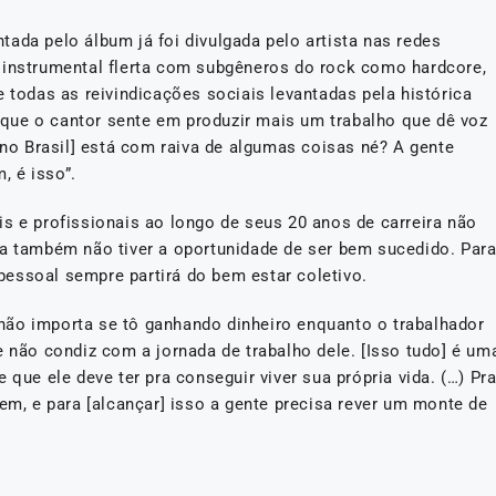
ada pelo álbum já foi divulgada pelo artista nas redes
 instrumental flerta com subgêneros do rock como hardcore,
e todas as reivindicações sociais levantadas pela histórica
que o cantor sente em produzir mais um trabalho que dê voz
 [no Brasil] está com raiva de algumas coisas né? A gente
, é isso”.
s e profissionais ao longo de seus 20 anos de carreira não
ra também não tiver a oportunidade de ser bem sucedido. Par
o pessoal sempre partirá do bem estar coletivo.
, não importa se tô ganhando dinheiro enquanto o trabalhador
e não condiz com a jornada de trabalho dele. [Isso tudo] é um
 que ele deve ter pra conseguir viver sua própria vida. (…) Pr
bem, e para [alcançar] isso a gente precisa rever um monte de