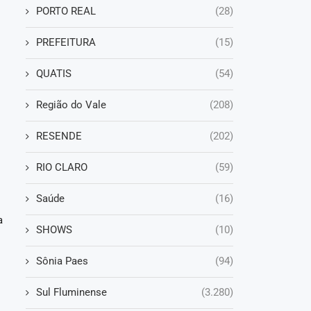
PORTO REAL
(28)
PREFEITURA
(15)
QUATIS
(54)
Região do Vale
(208)
RESENDE
(202)
a
RIO CLARO
(59)
Saúde
(16)
a
SHOWS
(10)
a
Sônia Paes
(94)
Sul Fluminense
(3.280)