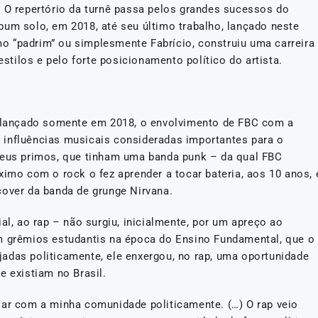
. O repertório da turnê passa pelos grandes sucessos do
bum solo, em 2018, até seu último trabalho, lançado neste
o “padrim” ou simplesmente Fabrício, construiu uma carreira
estilos e pelo forte posicionamento político do artista.
do lançado somente em 2018, o envolvimento de FBC com a
 influências musicais consideradas importantes para o
 seus primos, que tinham uma banda punk – da qual FBC
ximo com o rock o fez aprender a tocar bateria, aos 10 anos, 
cover da banda de grunge Nirvana.
al, ao rap – não surgiu, inicialmente, por um apreço ao
om grêmios estudantis na época do Ensino Fundamental, que o
adas politicamente, ele enxergou, no rap, uma oportunidade
e existiam no Brasil.
sar com a minha comunidade politicamente. (…) O rap veio