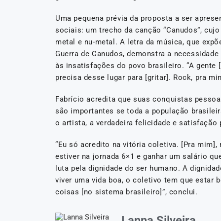
Uma pequena prévia da proposta a ser apresent
sociais: um trecho da canção “Canudos”, cujo
metal e nu-metal. A letra da música, que expõ
Guerra de Canudos, demonstra a necessidade 
às insatisfações do povo brasileiro. “A gente
precisa desse lugar para [gritar]. Rock, pra mim
Fabrício acredita que suas conquistas pessoai
são importantes se toda a população brasilei
o artista, a verdadeira felicidade e satisfaçã
“Eu só acredito na vitória coletiva. [Pra mim]
estiver na jornada 6×1 e ganhar um salário qu
luta pela dignidade do ser humano. A dignidade
viver uma vida boa, o coletivo tem que estar 
coisas [no sistema brasileiro]”, conclui.
Lanna Silveira